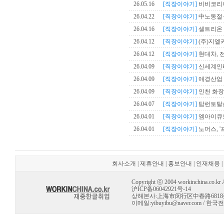
26.05.16
[직장이야기]
비비코리아,
26.04.22
[직장이야기]
中노동절·
26.04.16
[직장이야기]
셀트리온 
26.04.12
[직장이야기]
(주)지엘
26.04.12
[직장이야기]
현대차, 
26.04.09
[직장이야기]
신세계인터내
26.04.09
[직장이야기]
애경산업 
26.04.09
[직장이야기]
인천 화장품
26.04.07
[직장이야기]
탑런토탈솔루
26.04.01
[직장이야기]
엠아이큐브
26.04.01
[직장이야기]
노머스, '
회사소개
|
제휴안내
|
홍보안내
|
인재채용
|
Copyright ⓒ 2004 workinchina.co.kr Al
沪ICP备06042921号-14
상해본사:上海市闵行区中春路6818弄 10号 
이메일:
yibuyibu@naver.com
/ 한국전용