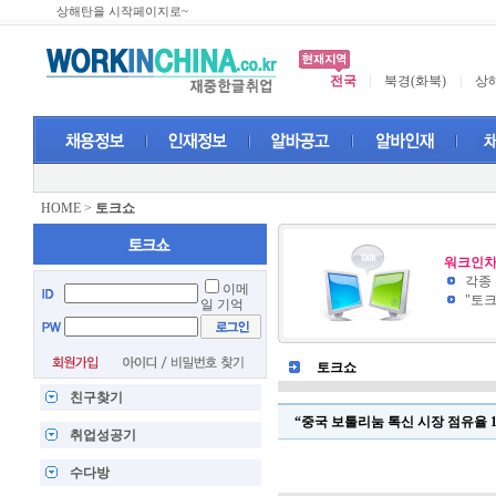
상해탄을 시작페이지로~
전국
|
북경(화북)
|
상해
HOME
>
토크쇼
워크인차
각종
이메
"토
일 기억
토크쇼
친구찾기
“중국 보툴리눔 톡신 시장 점유율 
취업성공기
수다방