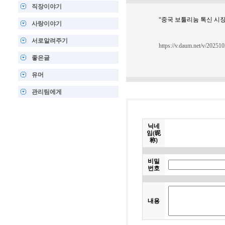
직장이야기
“중국 보툴리눔 톡신 시장
사랑이야기
서로알려주기
https://v.daum.net/v/2025
좋은글
유머
관리팀에게
닉네
임(昵
称)
비밀
번호
내용