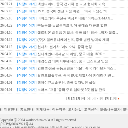
26.05.21
[직장이야기]
넥센타이어, 중국 전기차 붐 타고 현지화 가속
26.05.16
[직장이야기]
JVM, 중국에 생산 거점 마련… '아시아 생산 허...
26.05.16
[직장이야기]
비비코리아, 축산용 액상 미네랄 ‘이맥스(E-MAX...
26.04.22
[직장이야기]
中노동절·日골든위크 맞아 롯데百 대규모 할인
26.04.16
[직장이야기]
셀트리온 화장품 계열사, 중국 법인 청산…적자 탈출...
26.04.12
[직장이야기]
(주)지엘커뮤니케이션즈, 중국 법인 발대식 개최
26.04.12
[직장이야기]
현대차, 전기차 ‘아이오닉’ 중국 런칭
26.04.09
[직장이야기]
신세계인터내셔날 '아이엠', 중국 매출 180% ↑
26.04.09
[직장이야기]
애경산업 '에이지투웨니스', 중국 코스트코 입점
26.04.09
[직장이야기]
인천 화장품 공동브랜드 ‘어울’, 중국 라이브커머스...
26.04.07
[직장이야기]
탑런토탈솔루션, 중국 BOE 계열사에 카메라 기반 ...
26.04.01
[직장이야기]
엠아이큐브솔루션, 중국 합자법인 설립
26.04.01
[직장이야기]
노머스, '프롬' 중국 주요 앱마켓 5곳 입점 완료
[1]
[2]
[3]
[4]
[5]
[6]
[7]
[8]
[9]
[10]
개
|
제휴안내
|
홍보안내
|
인재채용
|
이용약관
|
오시는길
|
고객센터
|
快钱사용절차
|
모
Copyright ⓒ 2004 workinchina.co.kr All rights reserved
沪ICP备06042921号-14