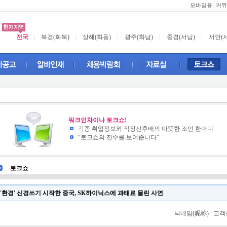
모바일용
|
커뮤
전국
|
북경(화북)
|
상해(화동)
|
광주(화남)
|
중경(서남)
|
서안(
워크인차이나 토크쇼!
각종 취업정보와 직장선후배의 따뜻한 조언 한마디
"토크쇼의 진수를 보여줍니다"
토크쇼
'환경' 신경쓰기 시작한 중국, SK하이닉스에 과태료 물린 사연
닉네임(昵称) : 고