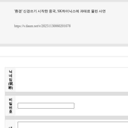
'환경' 신경쓰기 시작한 중국, SK하이닉스에 과태료 물린 사연
https://v.daum.net/v/20251130060201078
닉
네
임
(昵
称)
비
밀
번
호