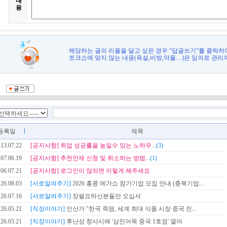
내
용
해당하는 글의 리플을 달고 싶은 경우 “답글쓰기”를 클릭하
토크쇼에 맞지 않는 내용(욕설,비방,악플…)은 임의로 관리
등록일
제목
13.07.22
[공지사항]
취업 성공률을 높일수 있는 노하우
...
(3)
07.06.19
[공지사항]
추천인재 신청 및 취소하는 방법
...
(1)
06.07.21
[공지사항]
로그인이 않되면 이렇게 해주세요
26.08.03
[서로알려주기]
2026 홍콩 메가쇼 참가기업 모집 안내 (충북기업...
26.07.16
[서로알려주기]
장필요하신분들만 오십셔
26.05.21
[직장이야기]
인산가 "한국 죽염, 세계 최대 식품 시장 중국 진...
26.05.21
[직장이야기]
후난성 창사시에 '삼진어묵 중국 1호점' 열어