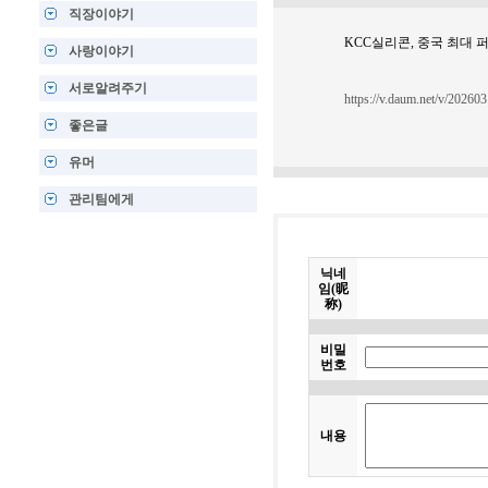
직장이야기
KCC실리콘, 중국 최대 퍼스
사랑이야기
서로알려주기
https://v.daum.net/v/2026
좋은글
유머
관리팀에게
닉네
임(昵
称)
비밀
번호
내용