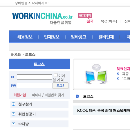
상해탄을 시작페이지로~
전국
|
북경(화북)
|
상해
HOME
>
토크쇼
워크인차
각종
이메
"토
일 기억
토크쇼
친구찾기
KCC실리콘, 중국 최대 퍼스널케어 원료
취업성공기
수다방