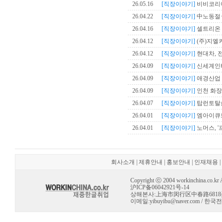
26.05.16
[직장이야기]
비비코리아,
26.04.22
[직장이야기]
中노동절·
26.04.16
[직장이야기]
셀트리온 
26.04.12
[직장이야기]
(주)지엘
26.04.12
[직장이야기]
현대차, 
26.04.09
[직장이야기]
신세계인터내
26.04.09
[직장이야기]
애경산업 
26.04.09
[직장이야기]
인천 화장품
26.04.07
[직장이야기]
탑런토탈솔루
26.04.01
[직장이야기]
엠아이큐브
26.04.01
[직장이야기]
노머스, '
회사소개
|
제휴안내
|
홍보안내
|
인재채용
|
Copyright ⓒ 2004 workinchina.co.kr Al
沪ICP备06042921号-14
상해본사:上海市闵行区中春路6818弄 10号 
이메일:
yibuyibu@naver.com
/ 한국전용