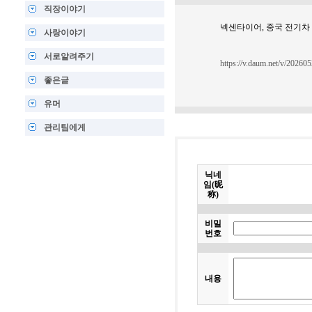
직장이야기
넥센타이어, 중국 전기차
사랑이야기
서로알려주기
https://v.daum.net/v/2026
좋은글
유머
관리팀에게
닉네
임(昵
称)
비밀
번호
내용