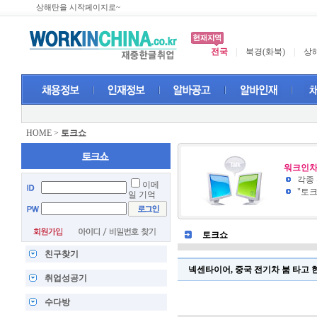
상해탄을 시작페이지로~
전국
|
북경(화북)
|
상해
HOME
>
토크쇼
워크인차
각종
이메
"토
일 기억
토크쇼
친구찾기
넥센타이어, 중국 전기차 붐 타고 
취업성공기
수다방