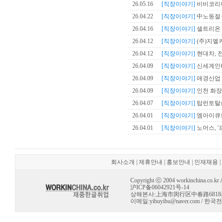
26.05.16
[직장이야기]
비비코리아,
26.04.22
[직장이야기]
中노동절·
26.04.16
[직장이야기]
셀트리온 
26.04.12
[직장이야기]
(주)지엘
26.04.12
[직장이야기]
현대차, 
26.04.09
[직장이야기]
신세계인터내
26.04.09
[직장이야기]
애경산업 
26.04.09
[직장이야기]
인천 화장품
26.04.07
[직장이야기]
탑런토탈솔루
26.04.01
[직장이야기]
엠아이큐브
26.04.01
[직장이야기]
노머스, '
회사소개
|
제휴안내
|
홍보안내
|
인재채용
|
Copyright ⓒ 2004 workinchina.co.kr Al
沪ICP备06042921号-14
상해본사:上海市闵行区中春路6818弄 10号 
이메일:
yibuyibu@naver.com
/ 한국전용