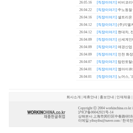
26.05.16
[직장이야기]
비비코리아,
26.04.22
[직장이야기]
中노동절·
26.04.16
[직장이야기]
셀트리온 
26.04.12
[직장이야기]
(주)지엘
26.04.12
[직장이야기]
현대차, 
26.04.09
[직장이야기]
신세계인터내
26.04.09
[직장이야기]
애경산업 
26.04.09
[직장이야기]
인천 화장품
26.04.07
[직장이야기]
탑런토탈솔루
26.04.01
[직장이야기]
엠아이큐브
26.04.01
[직장이야기]
노머스, '
회사소개
|
제휴안내
|
홍보안내
|
인재채용
|
Copyright ⓒ 2004 workinchina.co.kr Al
沪ICP备06042921号-14
상해본사:上海市闵行区中春路6818弄 10号 
이메일:
yibuyibu@naver.com
/ 한국전용