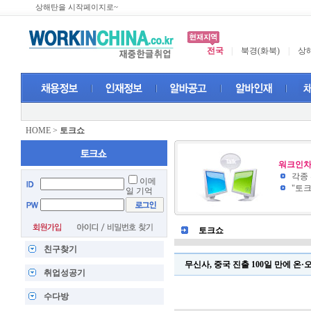
상해탄을 시작페이지로~
전국
|
북경(화북)
|
상해
HOME
>
토크쇼
워크인차
각종
이메
"토
일 기억
토크쇼
친구찾기
무신사, 중국 진출 100일 만에 온·
취업성공기
수다방