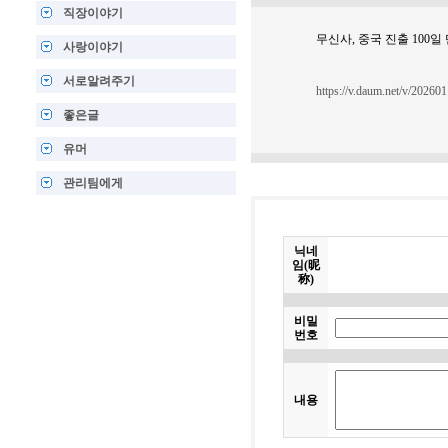
직장이야기
무신사, 중국 진출 100일
사랑이야기
서로알려주기
https://v.daum.net/v/2026
좋은글
유머
관리팀에게
닉네
임(昵
称)
비밀
번호
내용