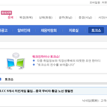
모바일용
|
커뮤
전국
|
북경(화북)
|
상해(화동)
|
광주(화남)
|
중경(서남)
|
서안(
워크인차이나 토크쇼!
각종 취업정보와 직장선후배의 따뜻한 조언 한마디
"토크쇼의 진수를 보여줍니다"
토크쇼
LCC 9개사 치킨게임 돌입…중국 무비자·황금 노선 쟁탈전
닉네임(昵称) : 고