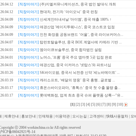
26.04.12
[직장이야기]
(주)지엘커뮤니케이션즈, 중국 법인 발대식 개최
26.04.12
[직장이야기]
현대차, 전기차 ‘아이오닉’ 중국 런칭
26.04.09
[직장이야기]
신세계인터내셔날 '아이엠', 중국 매출 180% ↑
26.04.09
[직장이야기]
애경산업 '에이지투웨니스', 중국 코스트코 입점
26.04.09
[직장이야기]
인천 화장품 공동브랜드 ‘어울’, 중국 라이브커머스...
26.04.07
[직장이야기]
탑런토탈솔루션, 중국 BOE 계열사에 카메라 기반 ...
26.04.01
[직장이야기]
엠아이큐브솔루션, 중국 합자법인 설립
26.04.01
[직장이야기]
노머스, '프롬' 중국 주요 앱마켓 5곳 입점 완료
26.04.01
[직장이야기]
애경산업, 중국 이커머스 '넷탑스'와 파트너십
26.03.26
[직장이야기]
SK바이오팜, 중국서 뇌전증 신약 '세노바메이트' ...
26.03.19
[직장이야기]
캐리소프트, ‘배달의 영웅’ 중국 흥행...글로벌 ...
26.03.17
[직장이야기]
휴온스바이오파마, ‘휴톡스’ 중국 첫 수출 물량 출...
26.03.17
[직장이야기]
롯데백화점, 업계 최초 중국 슈퍼 플랫폼 상륙⋯"유...
[1]
[2]
[3]
[4]
[5]
[6]
[7]
[8]
[9]
[10]
개
|
제휴안내
|
홍보안내
|
인재채용
|
이용약관
|
오시는길
|
고객센터
|
快钱사용절차
|
모
Copyright ⓒ 2004 workinchina.co.kr All rights reserved
沪ICP备06042921号-14