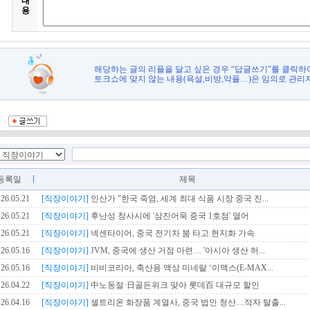
내
용
해당하는 글의 리플을 달고 싶은 경우 “답글쓰기”를 클릭하
토크쇼에 맞지 않는 내용(욕설,비방,악플…)은 임의로 관리
등록일
제목
26.05.21
[직장이야기]
인산가 "한국 죽염, 세계 최대 식품 시장 중국 진...
26.05.21
[직장이야기]
후난성 창사시에 '삼진어묵 중국 1호점' 열어
26.05.21
[직장이야기]
넥센타이어, 중국 전기차 붐 타고 현지화 가속
26.05.16
[직장이야기]
JVM, 중국에 생산 거점 마련… '아시아 생산 허...
26.05.16
[직장이야기]
비비코리아, 축산용 액상 미네랄 ‘이맥스(E-MAX...
26.04.22
[직장이야기]
中노동절·日골든위크 맞아 롯데百 대규모 할인
26.04.16
[직장이야기]
셀트리온 화장품 계열사, 중국 법인 청산…적자 탈출...