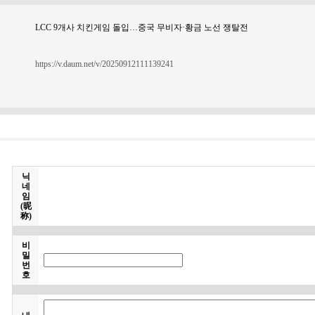
LCC 9개사 치킨게임 돌입…중국 무비자·황금 노선 쟁탈전
https://v.daum.net/v/20250912111139241
닉
네
임
(昵
称)
비
밀
번
호