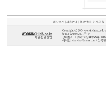
회사소개
|
제휴안내
|
홍보안내
|
인재채용
|
Copyright ⓒ 2004 workinchina.co.kr Al
沪ICP备06042921号-14
상해본사:上海市闵行区中春路6818弄 10号 
이메일:
yibuyibu@naver.com
/ 한국전용