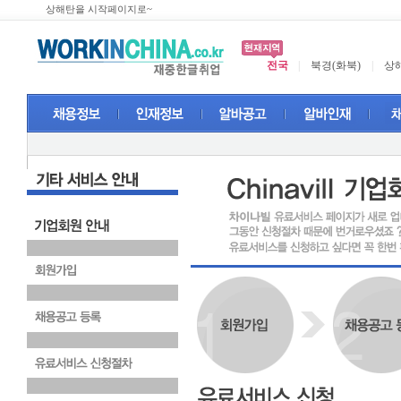
상해탄을 시작페이지로~
전국
|
북경(화북)
|
상해