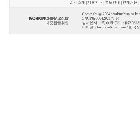
회사소개
|
제휴안내
|
홍보안내
|
인재채용
|
Copyright ⓒ 2004 workinchina.co.kr Al
沪ICP备06042921号-14
상해본사:上海市闵行区中春路6818弄 10号 
이메일:
yibuyibu@naver.com
/ 한국전용