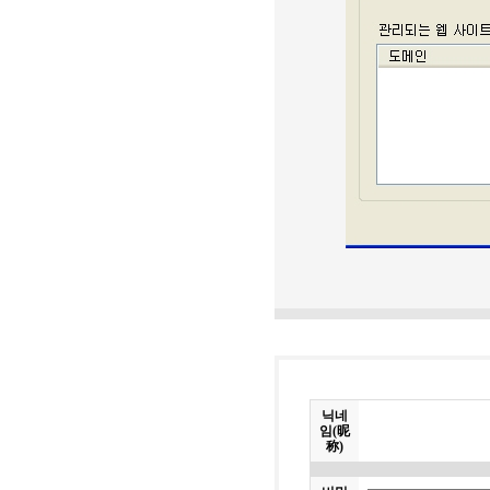
닉네
임(昵
称)