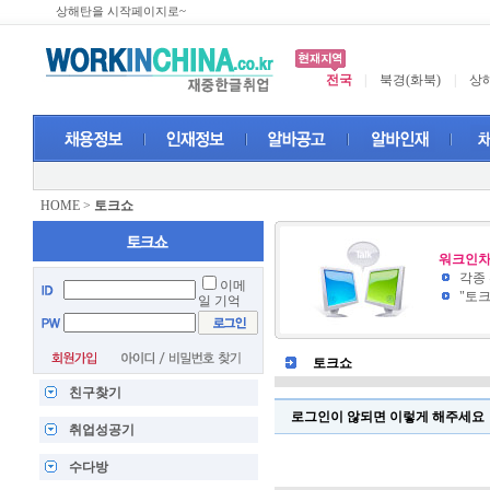
상해탄을 시작페이지로~
전국
|
북경(화북)
|
상해
HOME
>
토크쇼
워크인차
각종
이메
"토
일 기억
토크쇼
친구찾기
로그인이 않되면 이렇게 해주세요
취업성공기
수다방