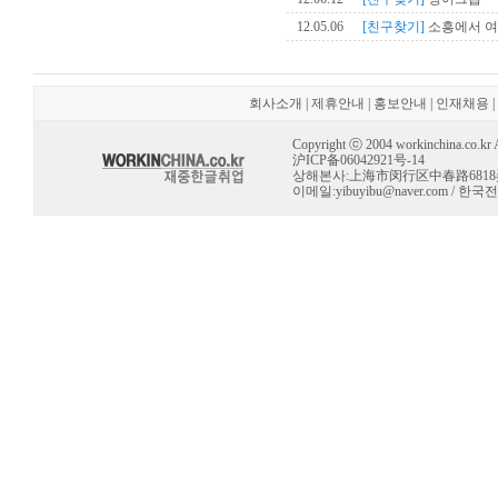
12.05.06
[친구찾기]
소흥에서 여
회사소개
|
제휴안내
|
홍보안내
|
인재채용
|
Copyright ⓒ 2004 workinchina.co.kr Al
沪ICP备06042921号-14
상해본사:上海市闵行区中春路6818弄 10号 
이메일:
yibuyibu@naver.com
/ 한국전용