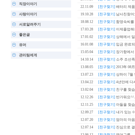
직장이야기
22.11.09
[친구찾기]
배터리 제품
사랑이야기
19.10.28
[친구찾기]
남사친찾어
18.08.12
[친구찾기]
함영숙씨를 
서로알려주기
17.03.28
[친구찾기]
이제졸업해
좋은글
17.01.02
[친구찾기]
상해에서 일
16.01.08
[친구찾기]
입금 완료되었
유머
15.05.04
[친구찾기]
장가항에서 
관리팀에게
14.10.14
[친구찾기]
소주 조선족
13.08.05
[친구찾기]
2013年 0
13.07.23
[친구찾기]
상하이 7월
13.04.22
[친구찾기]
4년만에 다시
13.02.04
[친구찾기]
친구를 찾습
12.12.26
[친구찾기]
반가워요^^..
12.11.25
[친구찾기]
아들을 찾습
12.09.27
[친구찾기]
내가 있는 이 
12.07.20
[친구찾기]
엄마의 마음
12.07.14
[친구찾기]
진심으로 결
12.06.12
[친구찾기]
영어그릅