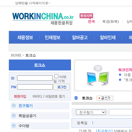
상해탄을 시작페이지로~
전국
|
북경(화북)
|
상해
HOME
>
토크쇼
워크인차
각종
이메
"토
일 기억
토크쇼
친구찾기
취업성공기
등록일
수다방
23.08.28
[친구찾기]
상해에서 