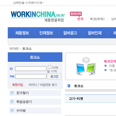
상해탄을 시작페이지로~
전국
|
북경(화북)
|
상해
HOME
>
토크쇼
워크인차
각종
이메
"토
일 기억
토크쇼
친구찾기
고기+티켓
취업성공기
수다방