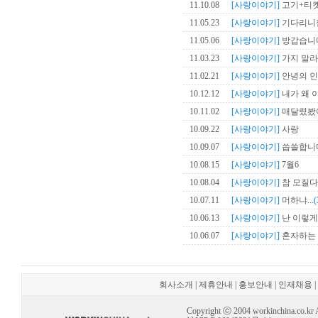
11.10.08
[사랑이야기]
고기+티
11.05.23
[사랑이야기]
기다리니깐,
11.05.06
[사랑이야기]
방갑습니다.
11.03.23
[사랑이야기]
가지 말라고
11.02.21
[사랑이야기]
안녕의 인사
10.12.12
[사랑이야기]
내가 왜 이러
10.11.02
[사랑이야기]
매달렸봤어요
10.09.22
[사랑이야기]
사랑
10.09.07
[사랑이야기]
씁쓸합니다.
10.08.15
[사랑이야기]
7월6
10.08.04
[사랑이야기]
참 모질다..
10.07.11
[사랑이야기]
머하냐...
(
10.06.13
[사랑이야기]
난 이렇게 
10.06.07
[사랑이야기]
혼자하는 사랑.
회사소개
|
제휴안내
|
홍보안내
|
인재채용
|
Copyright ⓒ 2004 workinchina.co.kr Al