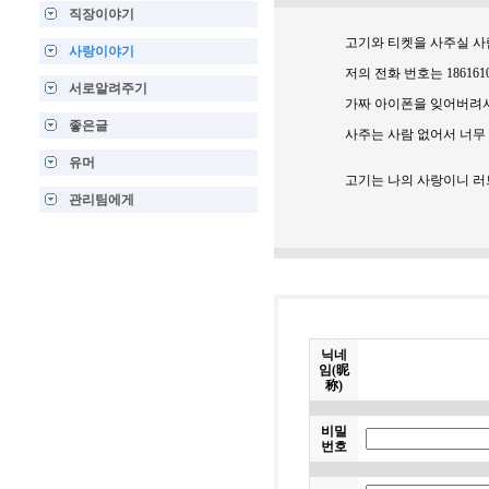
직장이야기
고기와 티켓을 사주실 사람은
사랑이야기
저의 전화 번호는 1861610
서로알려주기
가짜 아이폰을 잊어버려서 .
좋은글
사주는 사람 없어서 너무 
유머
고기는 나의 사랑이니 러
관리팀에게
닉네
임(昵
称)
비밀
번호