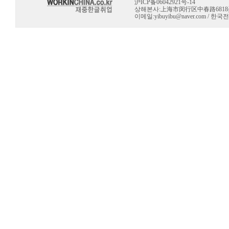
沪ICP备06042921号-14
상해본사:上海市闵行区中春路6818弄 10号 
이메일:
yibuyibu@naver.com
/ 한국전용